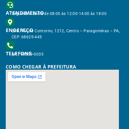
ATENDIMENTO
Segunda à Sexta de 08:00 às 12:00-14:00 às 18:00
ENDEREÇO
End.: Av. do Contorno, 1212, Centro – Paragominas – PA,
CEP: 68625-445
TELEFONE
(91) 98309-0035
COMO CHEGAR À PREFEITURA