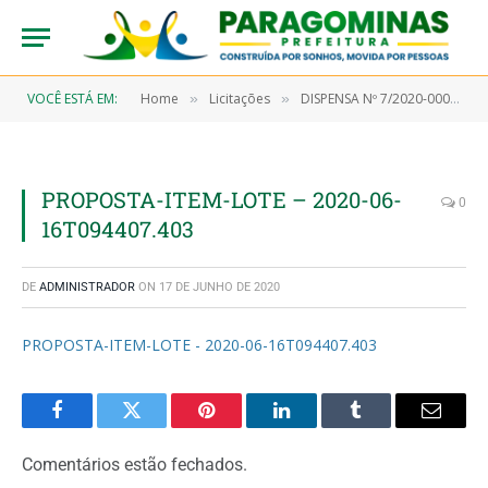
VOCÊ ESTÁ EM:
Home
Licitações
DISPENSA Nº 7/2020-00043 (Aquisição de material farmacológico)
»
»
PROPOSTA-ITEM-LOTE – 2020-06-
0
16T094407.403
DE
ADMINISTRADOR
ON
17 DE JUNHO DE 2020
PROPOSTA-ITEM-LOTE - 2020-06-16T094407.403
Facebook
Twitter
Pinterest
LinkedIn
Tumblr
Email
Comentários estão fechados.