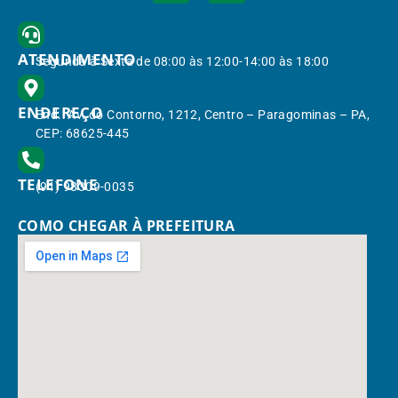
ATENDIMENTO
Segunda à Sexta de 08:00 às 12:00-14:00 às 18:00
ENDEREÇO
End.: Av. do Contorno, 1212, Centro – Paragominas – PA,
CEP: 68625-445
TELEFONE
(91) 98309-0035
COMO CHEGAR À PREFEITURA