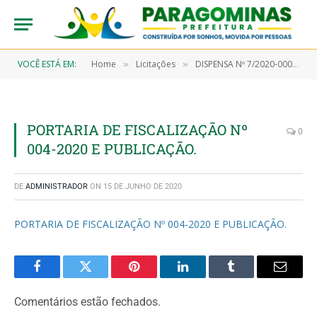
VOCÊ ESTÁ EM:
Home
Licitações
DISPENSA Nº 7/2020-00044 (Aquisição de gás oxigênio medicinal em cilindros)
»
»
PORTARIA DE FISCALIZAÇÃO Nº
0
004-2020 E PUBLICAÇÃO.
DE
ADMINISTRADOR
ON
15 DE JUNHO DE 2020
PORTARIA DE FISCALIZAÇÃO Nº 004-2020 E PUBLICAÇÃO.
Facebook
Twitter
Pinterest
LinkedIn
Tumblr
Email
Comentários estão fechados.