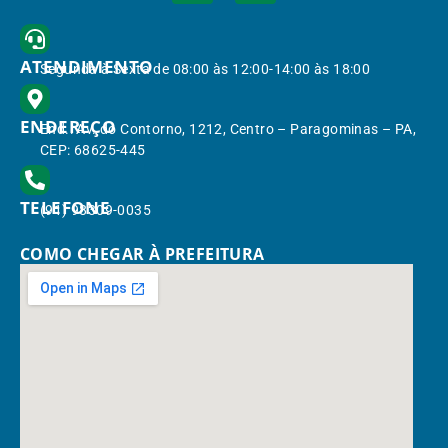
ATENDIMENTO
Segunda à Sexta de 08:00 às 12:00-14:00 às 18:00
ENDEREÇO
End.: Av. do Contorno, 1212, Centro – Paragominas – PA,
CEP: 68625-445
TELEFONE
(91) 98309-0035
COMO CHEGAR À PREFEITURA