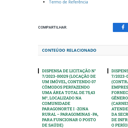
Termo de Referência
COMPARTILHAR.
Fa
CONTEÚDO RELACIONADO
DISPENSA DE LICITAÇÃO N°
DISPENS
7/2023-00029 (LOCAÇÃO DE
7/2023-
UM IMÓVEL, CONTENDO 07
(CONTR
CÔMODOS PERFAZENDO
EMPRES
UMA ÁREA TOTAL DE 75,43
FORNEC
M², LOCALIZADO NA
GÊNERO
COMUNIDADE
(CARNES
PARAGONORTE I -ZONA
ATENDE
RURAL – PARAGOMINAS -PA,
DA SEC
PARA FUNCIONAR O POSTO
DE INF
DE SAÚDE)
O PERÍO