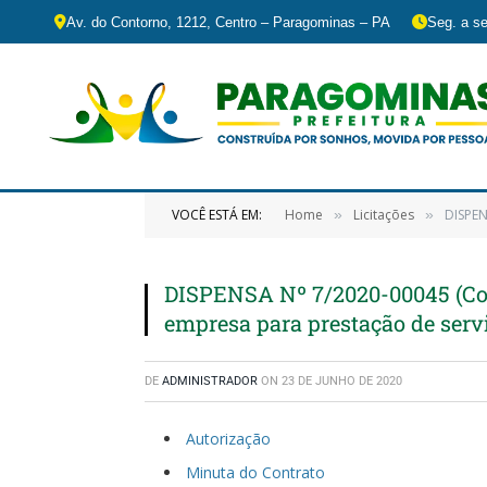
Av. do Contorno, 1212, Centro – Paragominas – PA
Seg. a se
VOCÊ ESTÁ EM:
Home
Licitações
DISPEN
»
»
DISPENSA Nº 7/2020-00045 (Con
empresa para prestação de servi
DE
ADMINISTRADOR
ON
23 DE JUNHO DE 2020
Autorização
Minuta do Contrato