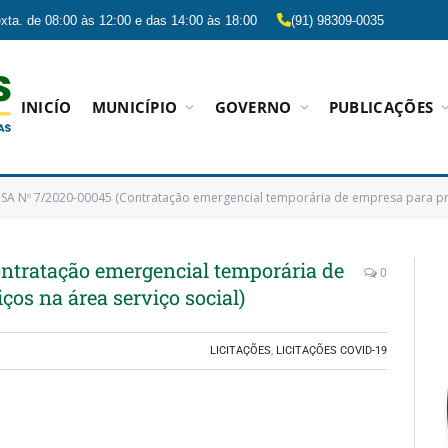
xta. de 08:00 às 12:00 e das 14:00 às 18:00
(91) 98309-0035
INICÍO
MUNICÍPIO
GOVERNO
PUBLICAÇÕES
SA Nº 7/2020-00045 (Contratação emergencial temporária de empresa para pres
tratação emergencial temporária de
0
ços na área serviço social)
LICITAÇÕES
,
LICITAÇÕES COVID-19