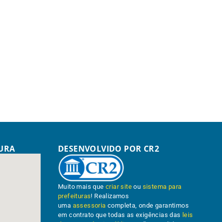
TURA
DESENVOLVIDO POR CR2
Muito mais que
criar site
ou
sistema para
prefeituras
! Realizamos
uma
assessoria
completa, onde garantimos
em contrato que todas as exigências das
leis