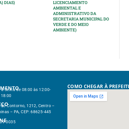
) DIAS)
LICENCIAMENTO
AMBIENTAL E
ADMINISTRATIVO DA
SECRETARIA MUNICIPAL DO
VERDE E DO MEIO
AMBIENTE)
COMO CHEGAR À PREFEI
IMENTO
à Sexta de 08:00 às 12:00-
 18:00
EÇO
. do Contorno, 1212, Centro –
inas – PA, CEP: 68625-445
ONE
309-0035