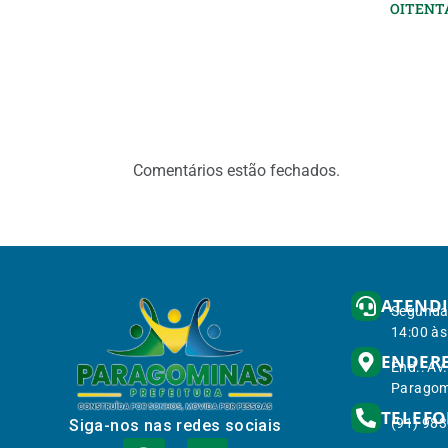
OITENTA
Comentários estão fechados.
ATEND
Segunda 
14:00 às
ENDER
End.: Av
Paragom
TELEF
(91) 98
Siga-nos nas redes sociais