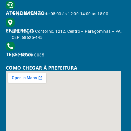
ATENDIMENTO
Segunda à Sexta de 08:00 às 12:00-14:00 às 18:00
ENDEREÇO
End.: Av. do Contorno, 1212, Centro – Paragominas – PA,
CEP: 68625-445
TELEFONE
(91) 98309-0035
COMO CHEGAR À PREFEITURA