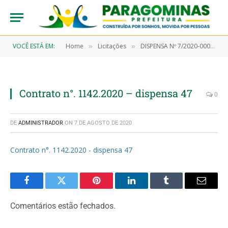
VOCÊ ESTÁ EM:
Home
Licitações
DISPENSA Nº 7/2020-00047 (Aquisição de testes rápidos)
»
»
Contrato n°. 1142.2020 – dispensa 47
0
DE
ADMINISTRADOR
ON
7 DE AGOSTO DE 2020
Contrato n°. 1142.2020 - dispensa 47
Facebook
Twitter
Pinterest
LinkedIn
Tumblr
Email
Comentários estão fechados.