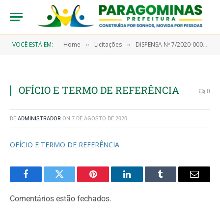
VOCÊ ESTÁ EM:
Home
Licitações
DISPENSA Nº 7/2020-00047 (Aquisição de testes rápidos)
»
»
OFÍCIO E TERMO DE REFERÊNCIA
0
DE
ADMINISTRADOR
ON
7 DE AGOSTO DE 2020
OFÍCIO E TERMO DE REFERÊNCIA
Facebook
Twitter
Pinterest
LinkedIn
Tumblr
Email
Comentários estão fechados.