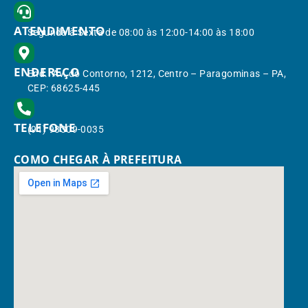
ATENDIMENTO
Segunda à Sexta de 08:00 às 12:00-14:00 às 18:00
ENDEREÇO
End.: Av. do Contorno, 1212, Centro – Paragominas – PA,
CEP: 68625-445
TELEFONE
(91) 98309-0035
COMO CHEGAR À PREFEITURA