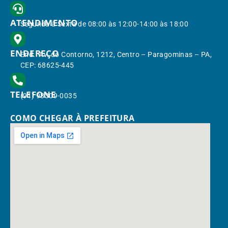
ATENDIMENTO
Segunda à Sexta de 08:00 às 12:00-14:00 às 18:00
ENDEREÇO
End.: Av. do Contorno, 1212, Centro – Paragominas – PA,
CEP: 68625-445
TELEFONE
(91) 98309-0035
COMO CHEGAR À PREFEITURA