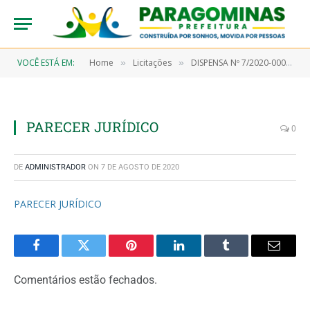
VOCÊ ESTÁ EM:
Home
Licitações
DISPENSA Nº 7/2020-00047 (Aquisição de testes rápidos)
»
»
PARECER JURÍDICO
0
DE
ADMINISTRADOR
ON
7 DE AGOSTO DE 2020
PARECER JURÍDICO
Facebook
Twitter
Pinterest
LinkedIn
Tumblr
Email
Comentários estão fechados.