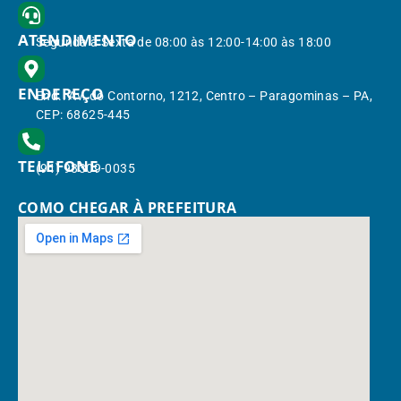
ATENDIMENTO
Segunda à Sexta de 08:00 às 12:00-14:00 às 18:00
ENDEREÇO
End.: Av. do Contorno, 1212, Centro – Paragominas – PA,
CEP: 68625-445
TELEFONE
(91) 98309-0035
COMO CHEGAR À PREFEITURA