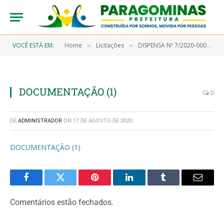
VOCÊ ESTÁ EM:
Home
Licitações
DISPENSA Nº 7/2020-00048 (Aquisição de material farmacológico)
»
»
DOCUMENTAÇÃO (1)
0
DE
ADMINISTRADOR
ON
17 DE AGOSTO DE 2020
DOCUMENTAÇÃO (1)
Facebook
Twitter
Pinterest
LinkedIn
Tumblr
Email
Comentários estão fechados.