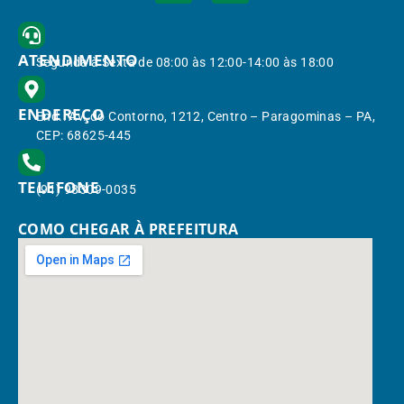
ATENDIMENTO
Segunda à Sexta de 08:00 às 12:00-14:00 às 18:00
ENDEREÇO
End.: Av. do Contorno, 1212, Centro – Paragominas – PA,
CEP: 68625-445
TELEFONE
(91) 98309-0035
COMO CHEGAR À PREFEITURA