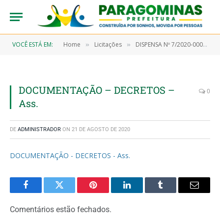
VOCÊ ESTÁ EM:
Home
Licitações
DISPENSA Nº 7/2020-00054 (Aquisição de teste rápido)
»
»
DOCUMENTAÇÃO – DECRETOS –
0
Ass.
DE
ADMINISTRADOR
ON
21 DE AGOSTO DE 2020
DOCUMENTAÇÃO - DECRETOS - Ass.
Facebook
Twitter
Pinterest
LinkedIn
Tumblr
Email
Comentários estão fechados.