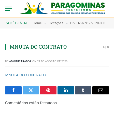
VOCÊ ESTÁ EM:
Home
Licitações
DISPENSA Nº 7/2020-00054 (Aquisição de teste rápido)
»
»
MNUTA DO CONTRATO
0
DE
ADMINISTRADOR
ON
21 DE AGOSTO DE 2020
MNUTA DO CONTRATO
Facebook
Twitter
Pinterest
LinkedIn
Tumblr
Email
Comentários estão fechados.