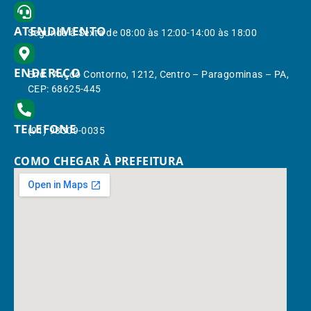
ATENDIMENTO
Segunda à Sexta de 08:00 às 12:00-14:00 às 18:00
ENDEREÇO
End.: Av. do Contorno, 1212, Centro – Paragominas – PA,
CEP: 68625-445
TELEFONE
(91) 98309-0035
COMO CHEGAR À PREFEITURA