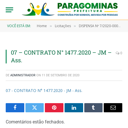
VOCÊ ESTÁ EM:
Home
Licitações
DISPENSA Nº 7/2020-00055 (Aquisição de material de proteção e segurança, material de limpeza e produtos de higienização, material hospitalar e outros materiais de consumo)
»
»
07 – CONTRATO N° 1477.2020 – JM –
0
Ass.
DE
ADMINISTRADOR
ON
11 DE SETEMBRO DE 2020
07 - CONTRATO N° 1477.2020 - JM - Ass.
Facebook
Twitter
Pinterest
LinkedIn
Tumblr
Email
Comentários estão fechados.