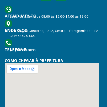
ATENDIMENTO
Segunda à Sexta de 08:00 às 12:00-14:00 às 18:00
ENDEREÇO
End.: Av. do Contorno, 1212, Centro – Paragominas – PA,
CEP: 68625-445
TELEFONE
(91) 98309-0035
COMO CHEGAR À PREFEITURA