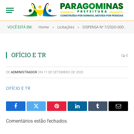
VOCÊ ESTÁ EM:
Home
Licitações
DISPENSA Nº 7/2020-00055 (Aquisição de material de proteção e segurança, material de limpeza e produtos de higienização, material hospitalar e outros materiais de consumo)
»
»
OFÍCIO E TR
0
DE
ADMINISTRADOR
ON
11 DE SETEMBRO DE 2020
OFÍCIO E TR
Facebook
Twitter
Pinterest
LinkedIn
Tumblr
Email
Comentários estão fechados.