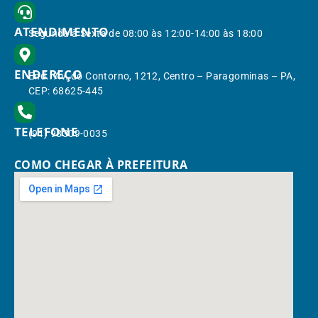
ATENDIMENTO
Segunda à Sexta de 08:00 às 12:00-14:00 às 18:00
ENDEREÇO
End.: Av. do Contorno, 1212, Centro – Paragominas – PA,
CEP: 68625-445
TELEFONE
(91) 98309-0035
COMO CHEGAR À PREFEITURA