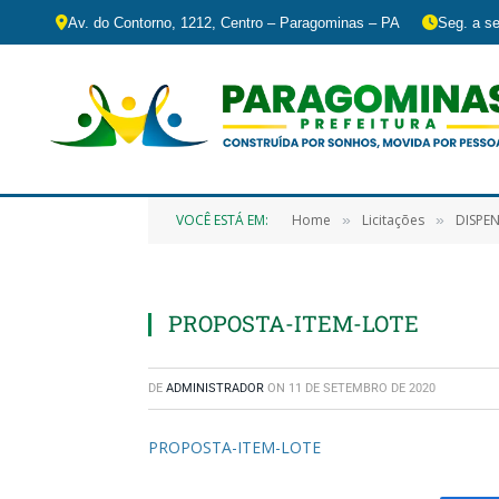
Av. do Contorno, 1212, Centro – Paragominas – PA
Seg. a se
VOCÊ ESTÁ EM:
Home
Licitações
DISPENSA
»
»
PROPOSTA-ITEM-LOTE
DE
ADMINISTRADOR
ON
11 DE SETEMBRO DE 2020
PROPOSTA-ITEM-LOTE