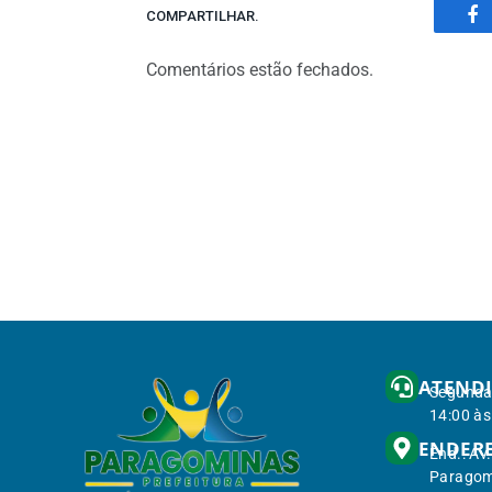
COMPARTILHAR.
Fa
Comentários estão fechados.
ATEND
Segunda 
14:00 às
ENDER
End.: Av
Paragom