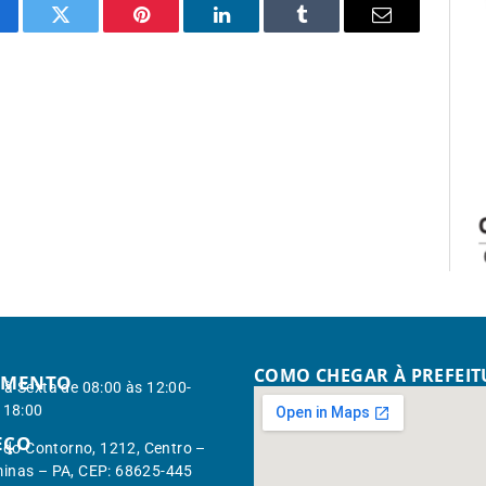
cebook
Twitter
Pinterest
LinkedIn
Tumblr
Email
COMO CHEGAR À PREFEI
IMENTO
à Sexta de 08:00 às 12:00-
 18:00
EÇO
. do Contorno, 1212, Centro –
inas – PA, CEP: 68625-445