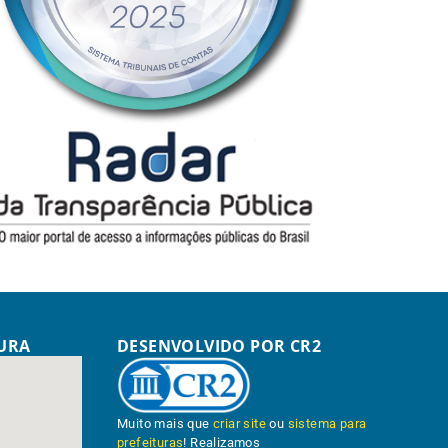
TURA
DESENVOLVIDO POR CR2
Muito mais que
criar site
ou
sistema para
prefeituras
! Realizamos