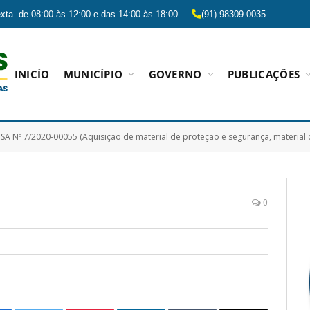
xta. de 08:00 às 12:00 e das 14:00 às 18:00
(91) 98309-0035
INICÍO
MUNICÍPIO
GOVERNO
PUBLICAÇÕES
 Nº 7/2020-00055 (Aquisição de material de proteção e segurança, material de limpeza e produtos de hi
0