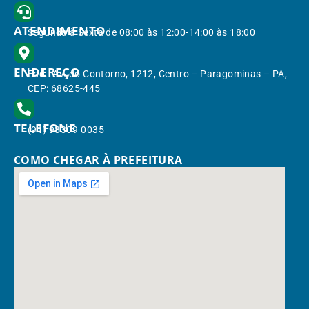
ATENDIMENTO
Segunda à Sexta de 08:00 às 12:00-14:00 às 18:00
ENDEREÇO
End.: Av. do Contorno, 1212, Centro – Paragominas – PA,
CEP: 68625-445
TELEFONE
(91) 98309-0035
COMO CHEGAR À PREFEITURA