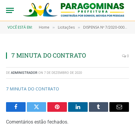
VOCÊ ESTÁ EM:
Home
Licitações
DISPENSA Nº 7/2020-00065 (Aquisição em caráter emergencial de material de consumo do tipo gêneros de alimentação)
»
»
7 MINUTA DO CONTRATO
0
DE
ADMINISTRADOR
ON
7 DE DEZEMBRO DE 2020
7 MINUTA DO CONTRATO
Facebook
Twitter
Pinterest
LinkedIn
Tumblr
Email
Comentários estão fechados.