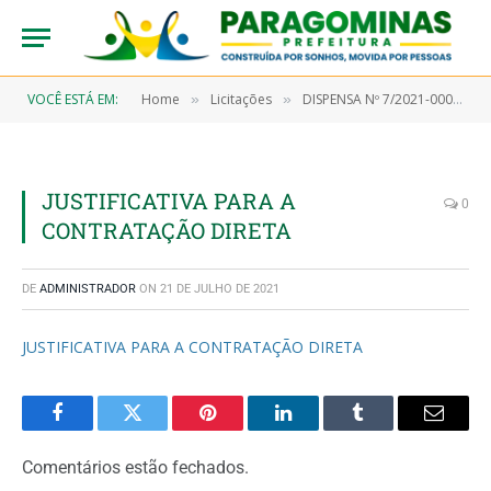
VOCÊ ESTÁ EM:
Home
Licitações
DISPENSA Nº 7/2021-00026 (Aquisição de colchão hospitalar, objetivando atender ao Hospital Municipal e Unidade de Pronto Atendimento – UPA)
»
»
JUSTIFICATIVA PARA A
0
CONTRATAÇÃO DIRETA
DE
ADMINISTRADOR
ON
21 DE JULHO DE 2021
JUSTIFICATIVA PARA A CONTRATAÇÃO DIRETA
Facebook
Twitter
Pinterest
LinkedIn
Tumblr
Email
Comentários estão fechados.