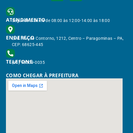
ATENDIMENTO
Segunda à Sexta de 08:00 às 12:00-14:00 às 18:00
ENDEREÇO
End.: Av. do Contorno, 1212, Centro – Paragominas – PA,
CEP: 68625-445
TELEFONE
(91) 98309-0035
COMO CHEGAR À PREFEITURA