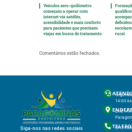
Veículos zero-quilômetro
Formaçã
começam a operar com
qualifico
internet via satélite,
acompan
acessibilidade e mais conforto
deficiên
para pacientes que precisam
escolare
viajar em busca de tratamento.
rural.
Comentários estão fechados.
ATEND
Segunda 
14:00 às
ENDER
End.: Av
Paragom
TELEF
(91) 98
Siga-nos nas redes sociais