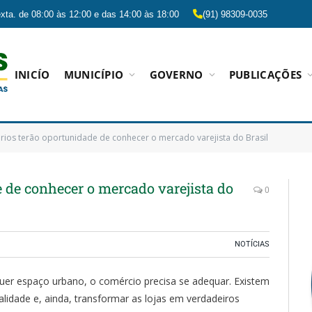
xta. de 08:00 às 12:00 e das 14:00 às 18:00
(91) 98309-0035
INICÍO
MUNICÍPIO
GOVERNO
PUBLICAÇÕES
ios terão oportunidade de conhecer o mercado varejista do Brasil
 de conhecer o mercado varejista do
0
NOTÍCIAS
er espaço urbano, o comércio precisa se adequar. Existem
alidade e, ainda, transformar as lojas em verdadeiros