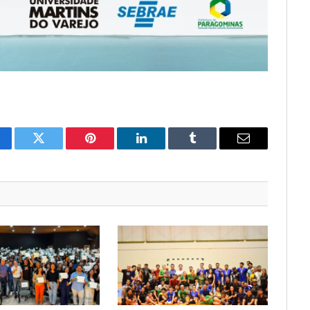
cebook
Twitter
Pinterest
LinkedIn
Tumblr
Email