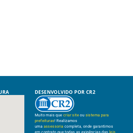
TURA
DESENVOLVIDO POR CR2
Muito mais que
criar site
ou
sistema para
prefeituras
! Realizamos
uma
assessoria
completa, onde garantimos
em contrato que todas as exigências das
leis