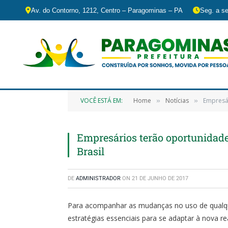
Av. do Contorno, 1212, Centro – Paragominas – PA
Seg. a se
VOCÊ ESTÁ EM:
Home
Notícias
Empresár
»
»
Empresários terão oportunidade
Brasil
DE
ADMINISTRADOR
ON
21 DE JUNHO DE 2017
Para acompanhar as mudanças no uso de qualqu
estratégias essenciais para se adaptar à nova re