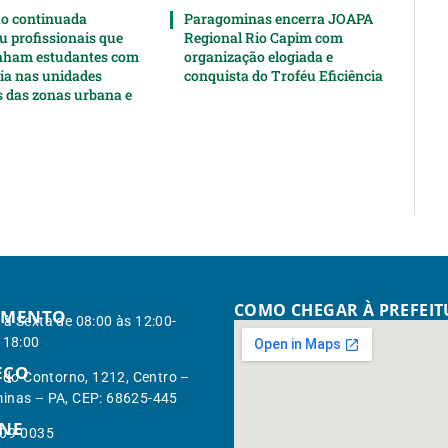
o continuada
Paragominas encerra JOAPA
u profissionais que
Regional Rio Capim com
ham estudantes com
organização elogiada e
cia nas unidades
conquista do Troféu Eficiência
s das zonas urbana e
COMO CHEGAR À PREFEI
IMENTO
à Sexta de 08:00 às 12:00-
 18:00
EÇO
. do Contorno, 1212, Centro –
inas – PA, CEP: 68625-445
ONE
309-0035