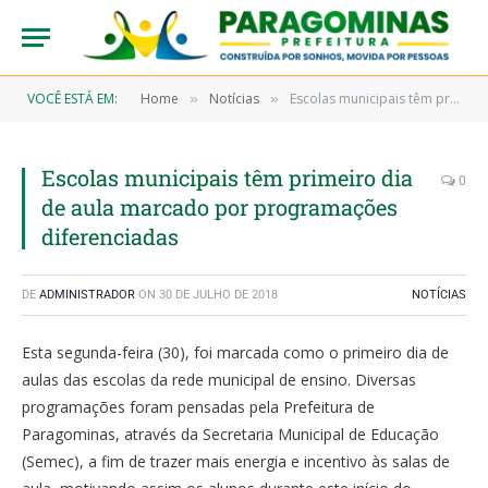
VOCÊ ESTÁ EM:
Home
Notícias
Escolas municipais têm primeiro dia de aula marcado por programações diferenciadas
»
»
Escolas municipais têm primeiro dia
0
de aula marcado por programações
diferenciadas
DE
ADMINISTRADOR
ON
30 DE JULHO DE 2018
NOTÍCIAS
Esta segunda-feira (30), foi marcada como o primeiro dia de
aulas das escolas da rede municipal de ensino. Diversas
programações foram pensadas pela Prefeitura de
Paragominas, através da Secretaria Municipal de Educação
(Semec), a fim de trazer mais energia e incentivo às salas de