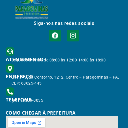
Siga-nos nas redes sociais
ATENDIMENTO
Segunda à Sexta de 08:00 às 12:00-14:00 às 18:00
ENDEREÇO
End.: Av. do Contorno, 1212, Centro – Paragominas – PA,
CEP: 68625-445
TELEFONE
(91) 98309-0035
COMO CHEGAR À PREFEITURA