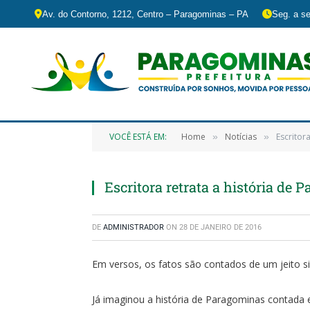
Av. do Contorno, 1212, Centro – Paragominas – PA
Seg. a se
VOCÊ ESTÁ EM:
Home
Notícias
Escritor
»
»
Escritora retrata a história de
DE
ADMINISTRADOR
ON
28 DE JANEIRO DE 2016
Em versos, os fatos são contados de um jeito 
Já imaginou a história de Paragominas contada 