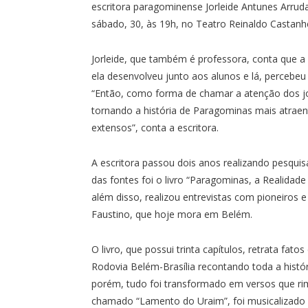
escritora paragominense Jorleide Antunes Arrud
sábado, 30, às 19h, no Teatro Reinaldo Castanhe
Jorleide, que também é professora, conta que a i
ela desenvolveu junto aos alunos e lá, percebe
“Então, como forma de chamar a atenção dos jov
tornando a história de Paragominas mais atraent
extensos”, conta a escritora.
A escritora passou dois anos realizando pesq
das fontes foi o livro “Paragominas, a Realidade 
além disso, realizou entrevistas com pioneiros
Faustino, que hoje mora em Belém.
O livro, que possui trinta capítulos, retrata fat
Rodovia Belém-Brasília recontando toda a histó
porém, tudo foi transformado em versos que r
chamado “Lamento do Uraim”, foi musicalizado 