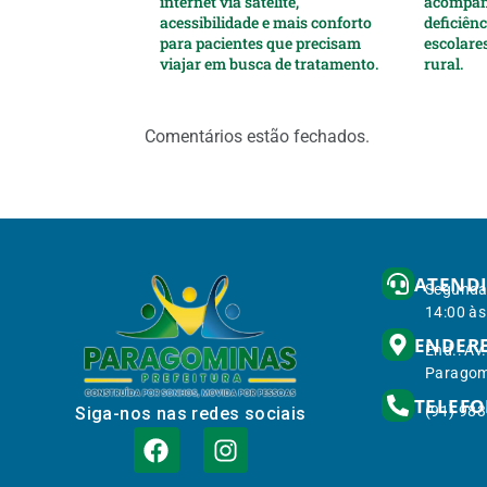
internet via satélite,
acompan
acessibilidade e mais conforto
deficiên
para pacientes que precisam
escolare
viajar em busca de tratamento.
rural.
Comentários estão fechados.
ATEND
Segunda 
14:00 às
ENDER
End.: Av
Paragom
TELEF
(91) 98
Siga-nos nas redes sociais