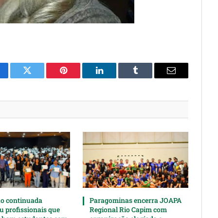
cebook
Twitter
Pinterest
LinkedIn
Tumblr
Email
o continuada
Paragominas encerra JOAPA
u profissionais que
Regional Rio Capim com