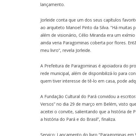
lançamento.
Jorleide conta que um dos seus capítulos favorit
ao arquiteto Manoel Pinto da Silva. “Há muitas
além de visionário, Célio Miranda era um exímio
ainda veria Paragominas coberta por flores. Ent
meu livro”, revela Jorleide.
A Prefeitura de Paragominas é apoiadora do projet
rede municipal, além de disponibilizá-lo para con
quem tiver interesse de tê-lo em casa, pode adqu
A Fundação Cultural do Pará convidou a escritor
Versos” no dia 29 de março em Belém, visto que
aceitei o convite, salientando que a história d
a história do Pará e do Brasil”, finaliza.
Serviço: Lançamento do livro “Paragominas em Ve