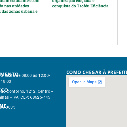
ham estudantes com
organização elogiada e
cia nas unidades
conquista do Troféu Eficiência
s das zonas urbana e
COMO CHEGAR À PREFEI
IMENTO
à Sexta de 08:00 às 12:00-
 18:00
EÇO
. do Contorno, 1212, Centro –
inas – PA, CEP: 68625-445
ONE
309-0035