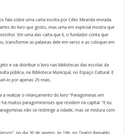
os fala sobre uma carta escrita por Célio Miranda enviada
 partes do livro que gosto, mas uma em especial mostra que
 escritor. Em uma das carta que li, o fundador conta que
ão, transformei as palavras dele em verso e as coloquei em
o e vai distribuir o livro nas bibliotecas das escolas da
sulta pública, na Biblioteca Municipal, no Espaço Cultural. E
iri-lo por apenas 25 reais.
a a realizar o relançamento do livro “Paragominas em
 há muitos paragominenses que residem na capital. “E eu
e Paragominas não se restringe a cidade, mas se mistura com
rsos”, no dia 30 de janeiro, às 19h, no Teatro Reinaldo