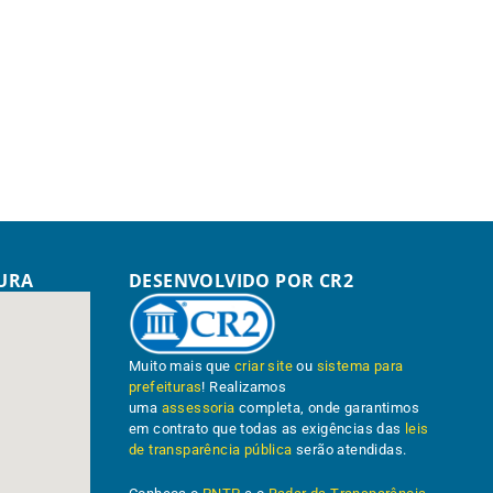
TURA
DESENVOLVIDO POR CR2
Muito mais que
criar site
ou
sistema para
prefeituras
! Realizamos
uma
assessoria
completa, onde garantimos
em contrato que todas as exigências das
leis
de transparência pública
serão atendidas.