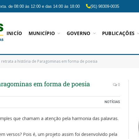
xta. de 08:00 às 12:00 e das 14:00 às 18:00
(91) 98309-0035
INICÍO
MUNICÍPIO
GOVERNO
PUBLICAÇÕES
a retrata a história de Paragominas em forma de poesia
 Paragominas em forma de poesia
0
NOTÍCIAS
simples que chamam a atenção pela harmonia das palavras.
em versos? Pois é, um projeto assim foi desenvolvido pela