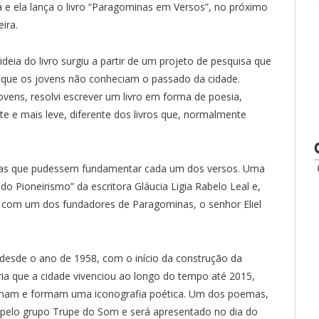
a e ela lança o livro “Paragominas em Versos”, no próximo
ira.
deia do livro surgiu a partir de um projeto de pesquisa que
u que os jovens não conheciam o passado da cidade.
ens, resolvi escrever um livro em forma de poesia,
e e mais leve, diferente dos livros que, normalmente
uisas que pudessem fundamentar cada um dos versos. Uma
do Pioneirismo” da escritora Gláucia Ligia Rabelo Leal e,
 e com um dos fundadores de Paragominas, o senhor Eliel
os desde o ano de 1958, com o início da construção da
ria que a cidade vivenciou ao longo do tempo até 2015,
imam e formam uma iconografia poética. Um dos poemas,
pelo grupo Trupe do Som e será apresentado no dia do