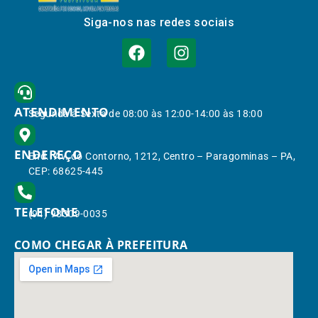
Siga-nos nas redes sociais
ATENDIMENTO
Segunda à Sexta de 08:00 às 12:00-14:00 às 18:00
ENDEREÇO
End.: Av. do Contorno, 1212, Centro – Paragominas – PA,
CEP: 68625-445
TELEFONE
(91) 98309-0035
COMO CHEGAR À PREFEITURA