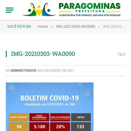
VOCÊ ESTÁ EM:
Home
IMG-20210303-WA0090
IMG-20210303-WA0090
»
»
IMG-20210303-WA0090
0
DE
ADMINISTRADOR
ON
4 DE MARÇO DE 2021