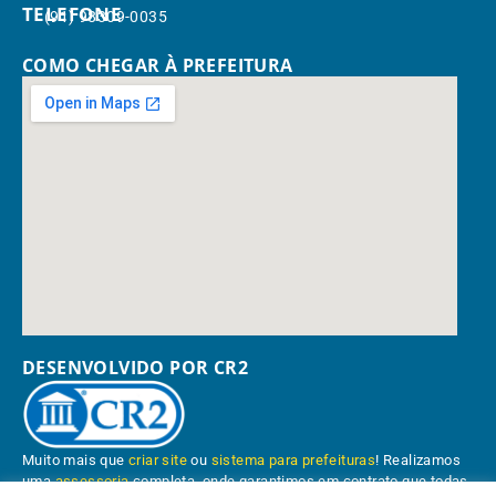
TELEFONE
(91) 98309-0035
COMO CHEGAR À PREFEITURA
DESENVOLVIDO POR CR2
Muito mais que
criar site
ou
sistema para prefeituras
! Realizamos
uma
assessoria
completa, onde garantimos em contrato que todas