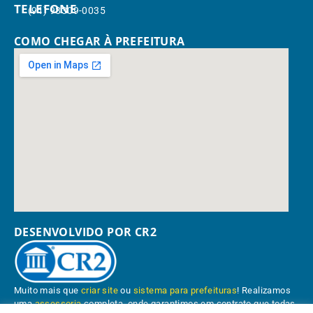
TELEFONE
(91) 98309-0035
COMO CHEGAR À PREFEITURA
DESENVOLVIDO POR CR2
Muito mais que
criar site
ou
sistema para prefeituras
! Realizamos
uma
assessoria
completa, onde garantimos em contrato que todas