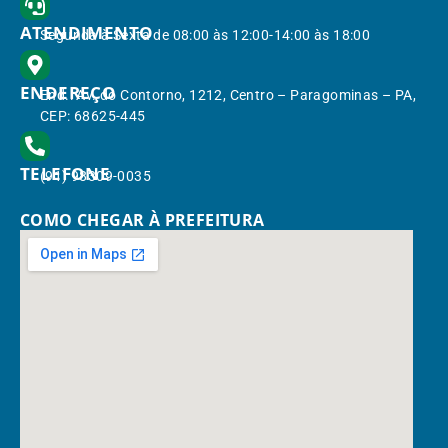
ATENDIMENTO
Segunda à Sexta de 08:00 às 12:00-14:00 às 18:00
ENDEREÇO
End.: Av. do Contorno, 1212, Centro – Paragominas – PA,
CEP: 68625-445
TELEFONE
(91) 98309-0035
COMO CHEGAR À PREFEITURA