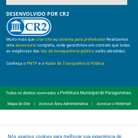
DESENVOLVIDO POR CR2
Muito mais que
criar site
ou
sistema para prefeituras
! Realizamos
uma
assessoria
completa, onde garantimos em contrato que todas
as exigências das
leis de transparência pública
serão atendidas.
Conheça o
PNTP
e o
Radar da Transparência Pública
Prefeitura Municipal de Paragominas.
Todos os direitos reservados a
Mapa do Site
Acessar Área Administrativa
Acessar o Webmail
Nós usamos cookies para melhorar sua experiência de