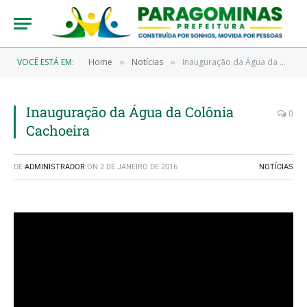
VOCÊ ESTÁ EM:
Home
Notícias
Inauguração da Água da Colônia Cachoeira
»
»
Inauguração da Água da Colônia
0
Cachoeira
DE
ADMINISTRADOR
ON
2 DE JANEIRO DE 2016
NOTÍCIAS