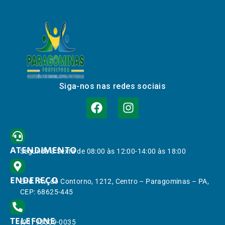
Siga-nos nas redes sociais
ATENDIMENTO
Segunda à Sexta de 08:00 às 12:00-14:00 às 18:00
ENDEREÇO
End.: Av. do Contorno, 1212, Centro – Paragominas – PA,
CEP: 68625-445
TELEFONE
(91) 98309-0035