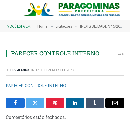
VOCÊ ESTÁ EM:
Home
Licitações
INEXIGIBILIDADE N° 6/2022-00019 (CONTRATAÇÃO DE EMPRESA ESPECIALIZADA PARA PRESTAÇÃO DE ASSISTÊNCIA ANESTÉSICA AOS PACIENTES DO HOSPITAL MUNICIPAL DE PARAGOMINAS, 24 HORAS POR DIA, EM TODAS AS ESPECIALIADADES EM CIRURGIAS DE URGÊNCIA/EMERGÊNCIA E ELETIVAS)
»
»
PARECER CONTROLE INTERNO
0
DE
CR2-ADMIN8
ON
12 DE DEZEMBRO DE 2023
PARECER CONTROLE INTERNO
Facebook
Twitter
Pinterest
LinkedIn
Tumblr
Email
Comentários estão fechados.