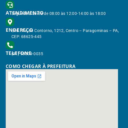
ATENDIMENTO
Segunda à Sexta de 08:00 às 12:00-14:00 às 18:00
ENDEREÇO
End.: Av. do Contorno, 1212, Centro – Paragominas – PA,
CEP: 68625-445
TELEFONE
(91) 98309-0035
COMO CHEGAR À PREFEITURA