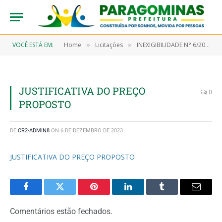
VOCÊ ESTÁ EM:
Home
Licitações
INEXIGIBILIDADE N° 6/2022-00022 (CONSTATAÇÃO DE EMPRESA PARA EXECUÇÃO DE SERVIÇOS DE ASSESSORIA E CONSULTORIA JURÍDICA ESPECIALIZADA, VISANDO ATUAR JUNTO AO TRIBUNAL DE JUSTIÇA DO ESTADO DO PARÁ, TRIBUNAL DE CONTAS DOS MUNICÍPIOS E DEMAIS ÓRGÃOS DE CONTROLE EXTERNOS NA CIDADE BELÉM/PA)
»
»
JUSTIFICATIVA DO PREÇO
0
PROPOSTO
DE
CR2-ADMIN8
ON
6 DE DEZEMBRO DE 2023
JUSTIFICATIVA DO PREÇO PROPOSTO
Facebook
Twitter
Pinterest
LinkedIn
Tumblr
Email
Comentários estão fechados.