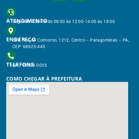
ATENDIMENTO
Segunda à Sexta de 08:00 às 12:00-14:00 às 18:00
ENDEREÇO
End.: Av. do Contorno, 1212, Centro – Paragominas – PA,
CEP: 68625-445
TELEFONE
(91) 98309-0035
COMO CHEGAR À PREFEITURA