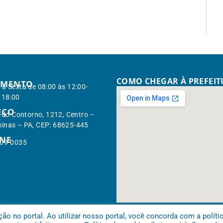
COMO CHEGAR À PREFEI
IMENTO
à Sexta de 08:00 às 12:00-
 18:00
EÇO
. do Contorno, 1212, Centro –
inas – PA, CEP: 68625-445
ONE
309-0035
 no portal. Ao utilizar nosso portal, você concorda com a políti