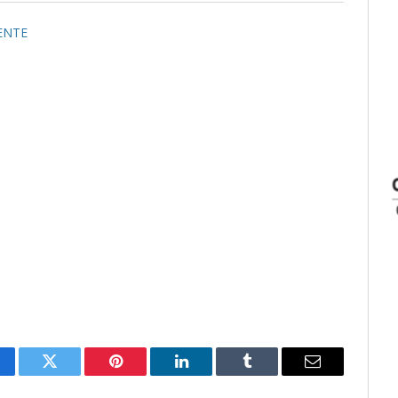
ENTE
cebook
Twitter
Pinterest
LinkedIn
Tumblr
Email