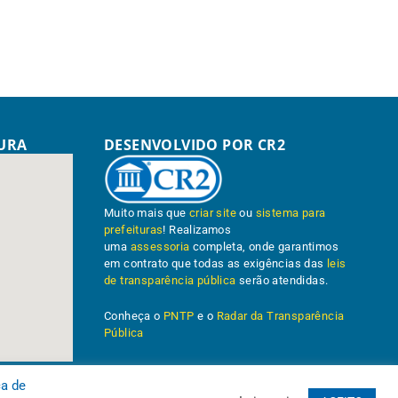
TURA
DESENVOLVIDO POR CR2
Muito mais que
criar site
ou
sistema para
prefeituras
! Realizamos
uma
assessoria
completa, onde garantimos
em contrato que todas as exigências das
leis
de transparência pública
serão atendidas.
Conheça o
PNTP
e o
Radar da Transparência
Pública
ca de