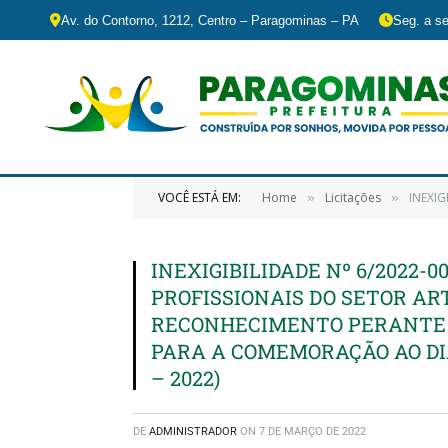
Av. do Contorno, 1212, Centro – Paragominas – PA
Seg. a se
VOCÊ ESTÁ EM:
Home
Licitações
INEXIGIBIL
»
»
INEXIGIBILIDADE Nº 6/2022-
PROFISSIONAIS DO SETOR AR
RECONHECIMENTO PERANTE A
PARA A COMEMORAÇÃO AO D
– 2022)
DE
ADMINISTRADOR
ON
7 DE MARÇO DE 2022