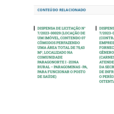
CONTEÚDO RELACIONADO
DISPENSA DE LICITAÇÃO N°
DISPENS
7/2023-00029 (LOCAÇÃO DE
7/2023-
UM IMÓVEL, CONTENDO 07
(CONTR
CÔMODOS PERFAZENDO
EMPRES
UMA ÁREA TOTAL DE 75,43
FORNEC
M², LOCALIZADO NA
GÊNERO
COMUNIDADE
(CARNES
PARAGONORTE I -ZONA
ATENDE
RURAL – PARAGOMINAS -PA,
DA SEC
PARA FUNCIONAR O POSTO
DE INF
DE SAÚDE)
O PERÍO
OITENTA