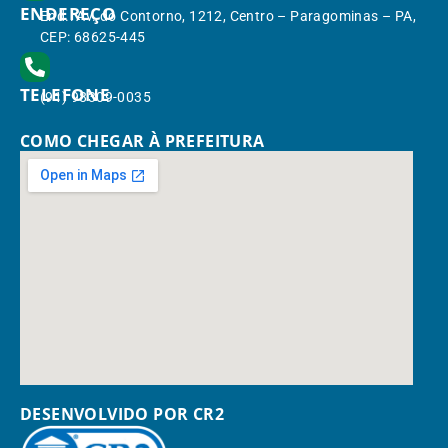
ENDEREÇO
End.: Av. do Contorno, 1212, Centro – Paragominas – PA,
CEP: 68625-445
TELEFONE
(91) 98309-0035
COMO CHEGAR À PREFEITURA
DESENVOLVIDO POR CR2