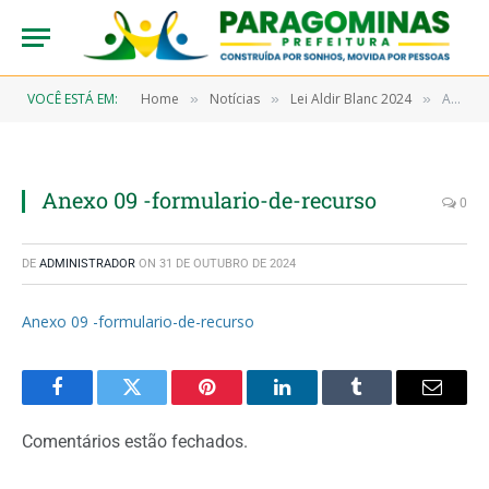
VOCÊ ESTÁ EM:
Home
Notícias
Lei Aldir Blanc 2024
Anexo 09 -formulario-de-recurso
»
»
»
Anexo 09 -formulario-de-recurso
0
DE
ADMINISTRADOR
ON
31 DE OUTUBRO DE 2024
Anexo 09 -formulario-de-recurso
Facebook
Twitter
Pinterest
LinkedIn
Tumblr
Email
Comentários estão fechados.