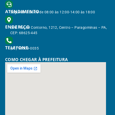
ATENDIMENTO
Segunda à Sexta de 08:00 às 12:00-14:00 às 18:00
ENDEREÇO
End.: Av. do Contorno, 1212, Centro – Paragominas – PA,
CEP: 68625-445
TELEFONE
(91) 98309-0035
COMO CHEGAR À PREFEITURA