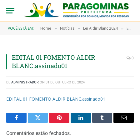
VOCÊ ESTÁ EM:
Home
Notícias
Lei Aldir Blanc 2024
EDITAL 01 FOMENTO ALDIR BLANC.assinado01
»
»
»
EDITAL 01 FOMENTO ALDIR
0
BLANC.assinado01
DE
ADMINISTRADOR
ON
31 DE OUTUBRO DE 2024
EDITAL 01 FOMENTO ALDIR BLANC.assinado01
Facebook
Twitter
Pinterest
LinkedIn
Tumblr
Email
Comentários estão fechados.