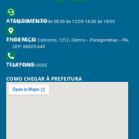
ATENDIMENTO
Segunda à Sexta de 08:00 às 12:00-14:00 às 18:00
ENDEREÇO
End.: Av. do Contorno, 1212, Centro – Paragominas – PA,
CEP: 68625-445
TELEFONE
(91) 98309-0035
COMO CHEGAR À PREFEITURA