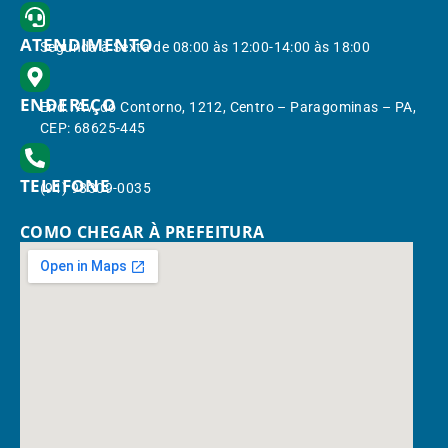
ATENDIMENTO
Segunda à Sexta de 08:00 às 12:00-14:00 às 18:00
ENDEREÇO
End.: Av. do Contorno, 1212, Centro – Paragominas – PA,
CEP: 68625-445
TELEFONE
(91) 98309-0035
COMO CHEGAR À PREFEITURA