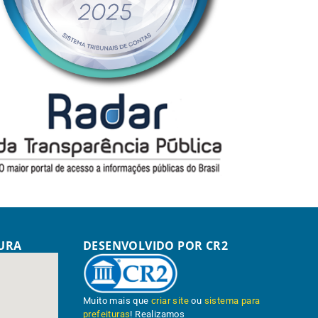
TURA
DESENVOLVIDO POR CR2
Muito mais que
criar site
ou
sistema para
prefeituras
! Realizamos