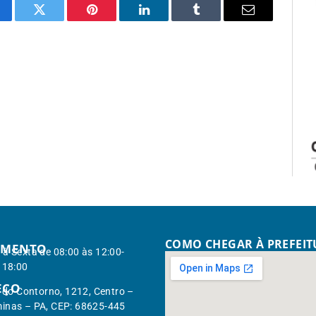
cebook
Twitter
Pinterest
LinkedIn
Tumblr
Email
COMO CHEGAR À PREFEI
IMENTO
à Sexta de 08:00 às 12:00-
 18:00
EÇO
. do Contorno, 1212, Centro –
inas – PA, CEP: 68625-445