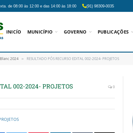
xta. de 08:00 às 12:00 e das 14:00 às 18:00
(91) 98309-0035
INICÍO
MUNICÍPIO
GOVERNO
PUBLICAÇÕES
r Blanc 2024
RESULTADO PÓS RECURSO EDITAL 002-2024- PROJETOS
»
TAL 002-2024- PROJETOS
0
 PROJETOS