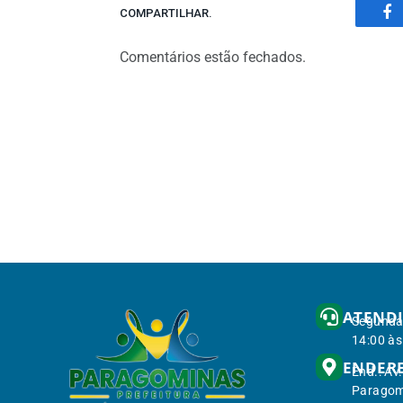
COMPARTILHAR.
Fa
Comentários estão fechados.
ATEND
Segunda 
14:00 às
ENDER
End.: Av
Paragom