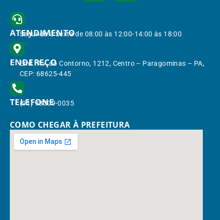
ATENDIMENTO
Segunda à Sexta de 08:00 às 12:00-14:00 às 18:00
ENDEREÇO
End.: Av. do Contorno, 1212, Centro – Paragominas – PA,
CEP: 68625-445
TELEFONE
(91) 98309-0035
COMO CHEGAR À PREFEITURA