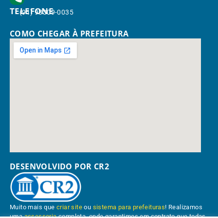
TELEFONE
(91) 98309-0035
COMO CHEGAR À PREFEITURA
DESENVOLVIDO POR CR2
Muito mais que
criar site
ou
sistema para prefeituras
! Realizamos
uma
assessoria
completa, onde garantimos em contrato que todas