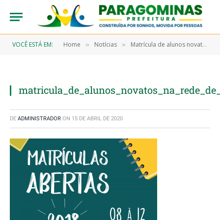
VOCÊ ESTÁ EM:
Home
Notícias
Matrícula de alunos novatos na rede de ensino de Paragominas
»
»
matricula_de_alunos_novatos_na_rede_de
DE
ADMINISTRADOR
ON
15 DE ABRIL DE 2020