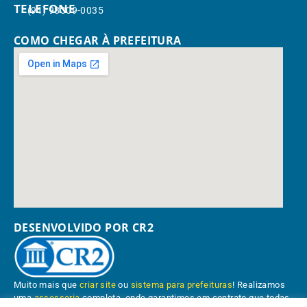
TELEFONE
(91) 98309-0035
COMO CHEGAR À PREFEITURA
DESENVOLVIDO POR CR2
Muito mais que
criar site
ou
sistema para prefeituras
! Realizamos
uma
assessoria
completa, onde garantimos em contrato que todas