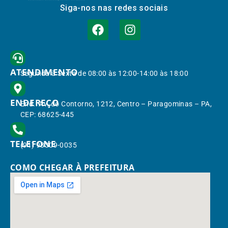
Siga-nos nas redes sociais
ATENDIMENTO
Segunda à Sexta de 08:00 às 12:00-14:00 às 18:00
ENDEREÇO
End.: Av. do Contorno, 1212, Centro – Paragominas – PA,
CEP: 68625-445
TELEFONE
(91) 98309-0035
COMO CHEGAR À PREFEITURA