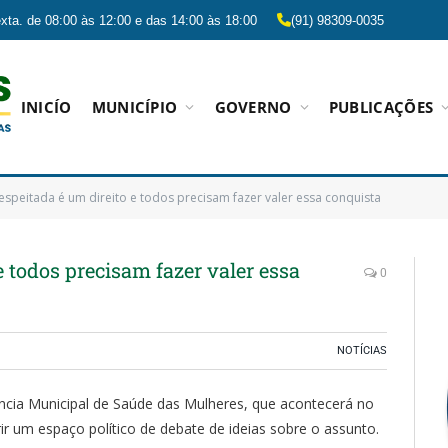
xta. de 08:00 às 12:00 e das 14:00 às 18:00
(91) 98309-0035
INICÍO
MUNICÍPIO
GOVERNO
PUBLICAÇÕES
espeitada é um direito e todos precisam fazer valer essa conquista
e todos precisam fazer valer essa
0
NOTÍCIAS
ncia Municipal de Saúde das Mulheres, que acontecerá no
ir um espaço político de debate de ideias sobre o assunto.