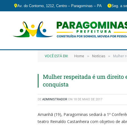
Av. do Contorno, 1212, Centro – Paragominas – PA
Seg. a se
VOCÊ ESTÁ EM:
Home
Notícias
Mulher r
»
»
Mulher respeitada é um direito 
conquista
DE
ADMINISTRADOR
ON
18 DE MAIO DE 2017
Amanhã (19), Paragominas sediará a 1º Conferê
teatro Reinaldo Castanheira com objetivo de abr