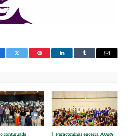
cebook
Twitter
Pinterest
LinkedIn
Tumblr
Email
o continuada
Paragominas encerra JOAPA