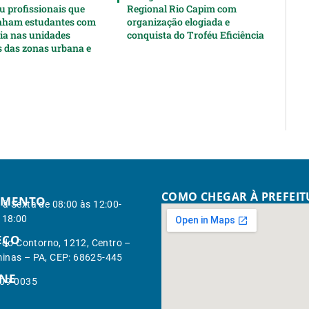
u profissionais que
Regional Rio Capim com
ham estudantes com
organização elogiada e
cia nas unidades
conquista do Troféu Eficiência
s das zonas urbana e
COMO CHEGAR À PREFEI
IMENTO
à Sexta de 08:00 às 12:00-
 18:00
EÇO
. do Contorno, 1212, Centro –
inas – PA, CEP: 68625-445
ONE
309-0035