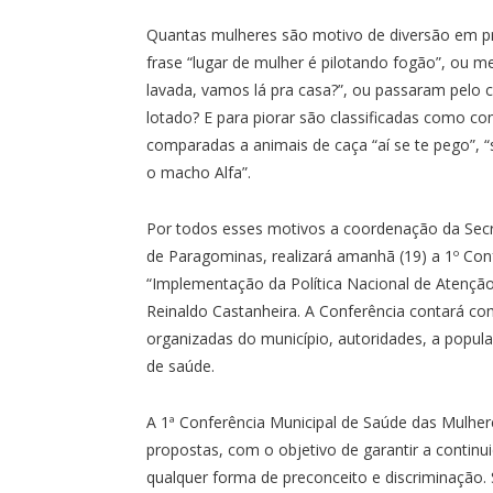
Quantas mulheres são motivo de diversão em pr
frase “lugar de mulher é pilotando fogão”, ou m
lavada, vamos lá pra casa?”, ou passaram pelo 
lotado? E para piorar são classificadas como co
comparadas a animais de caça “aí se te pego”, “s
o macho Alfa”.
Por todos esses motivos a coordenação da Secr
de Paragominas, realizará amanhã (19) a 1º Co
“Implementação da Política Nacional de Atenção 
Reinaldo Castanheira. A Conferência contará co
organizadas do município, autoridades, a popul
de saúde.
A 1ª Conferência Municipal de Saúde das Mulhere
propostas, com o objetivo de garantir a contin
qualquer forma de preconceito e discriminação