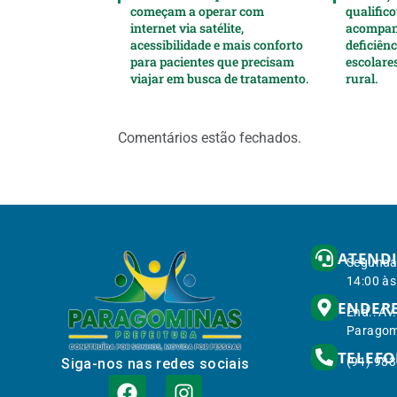
começam a operar com
qualifico
internet via satélite,
acompan
acessibilidade e mais conforto
deficiên
para pacientes que precisam
escolare
viajar em busca de tratamento.
rural.
Comentários estão fechados.
ATEND
Segunda 
14:00 às
ENDER
End.: Av
Paragom
TELEF
(91) 98
Siga-nos nas redes sociais