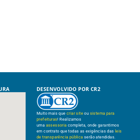
TURA
DESENVOLVIDO POR CR2
Muito mais que
criar site
ou
sistema para
prefeituras
! Realizamos
uma
assessoria
completa, onde garantimos
em contrato que todas as exigências das
leis
de transparência pública
serão atendidas.