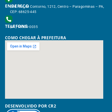
ENDEREÇO
End.: Av. do Contorno, 1212, Centro – Paragominas – PA,
CEP: 68625-445
TELEFONE
(91) 98309-0035
COMO CHEGAR À PREFEITURA
DESENVOLVIDO POR CR2