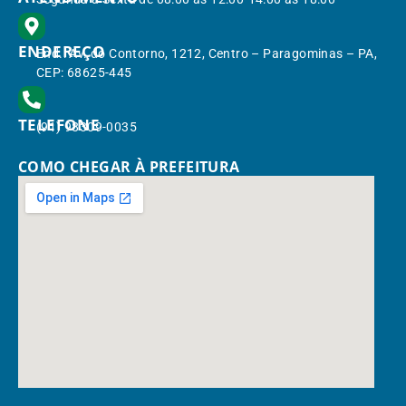
ENDEREÇO
End.: Av. do Contorno, 1212, Centro – Paragominas – PA,
CEP: 68625-445
TELEFONE
(91) 98309-0035
COMO CHEGAR À PREFEITURA