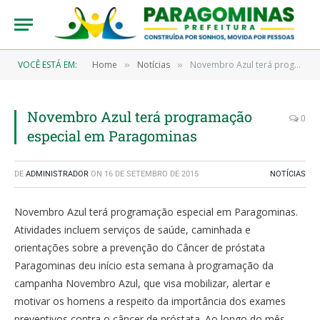
VOCÊ ESTÁ EM:
Home
Notícias
Novembro Azul terá programação especial em Paragominas
»
»
Novembro Azul terá programação
0
especial em Paragominas
DE
ADMINISTRADOR
ON
16 DE SETEMBRO DE 2015
NOTÍCIAS
Novembro Azul terá programação especial em Paragominas.
Atividades incluem serviços de saúde, caminhada e
orientações sobre a prevenção do Câncer de próstata
Paragominas deu início esta semana à programação da
campanha Novembro Azul, que visa mobilizar, alertar e
motivar os homens a respeito da importância dos exames
preventivos contra o câncer de próstata. Ao longo do mês,