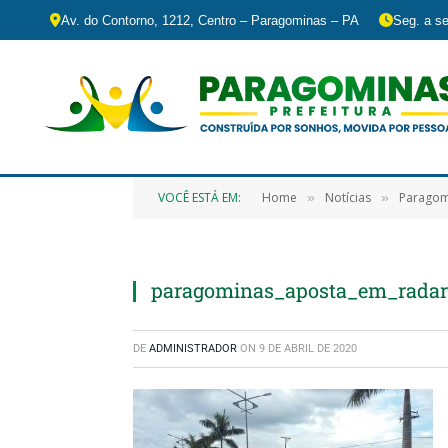
Av. do Contorno, 1212, Centro – Paragominas – PA
Seg. a se
VOCÊ ESTÁ EM:
Home
Notícias
Paragomi
»
»
paragominas_aposta_em_radar_
DE
ADMINISTRADOR
ON
9 DE ABRIL DE 2020