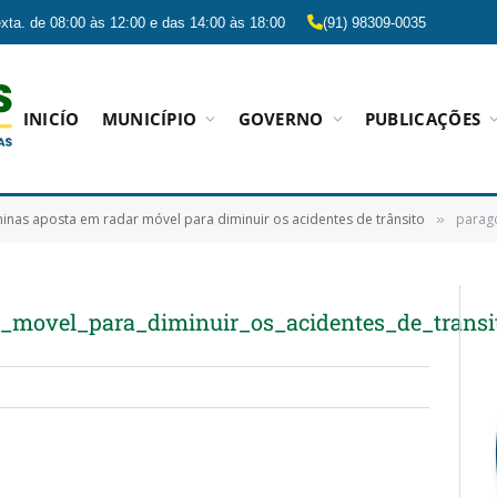
xta. de 08:00 às 12:00 e das 14:00 às 18:00
(91) 98309-0035
INICÍO
MUNICÍPIO
GOVERNO
PUBLICAÇÕES
nas aposta em radar móvel para diminuir os acidentes de trânsito
paragomi
»
movel_para_diminuir_os_acidentes_de_transi