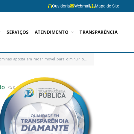
Ouvidoria
Webmail
Mapa do Site
SERVIÇOS
ATENDIMENTO
TRANSPARÊNCIA
nas_aposta_em_radar_movel_para_diminuir_os_acidentes_de_transito
to
0