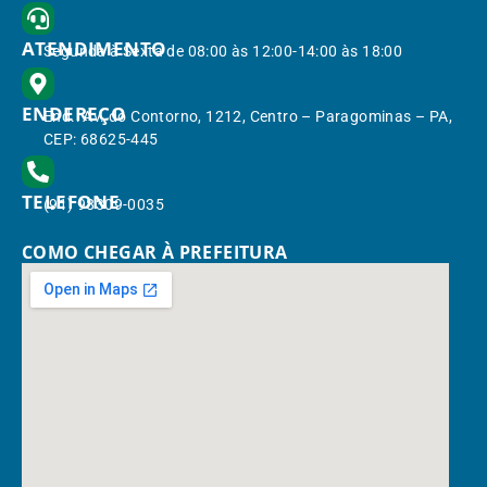
ATENDIMENTO
Segunda à Sexta de 08:00 às 12:00-14:00 às 18:00
ENDEREÇO
End.: Av. do Contorno, 1212, Centro – Paragominas – PA,
CEP: 68625-445
TELEFONE
(91) 98309-0035
COMO CHEGAR À PREFEITURA