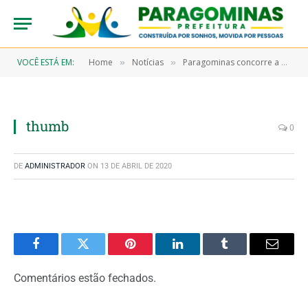
VOCÊ ESTÁ EM:
Home
Notícias
Paragominas concorre a prêmio nacional por projeto de reciclagem
»
»
thumb
0
DE
ADMINISTRADOR
ON
13 DE ABRIL DE 2020
Facebook
Twitter
Pinterest
LinkedIn
Tumblr
Email
Comentários estão fechados.