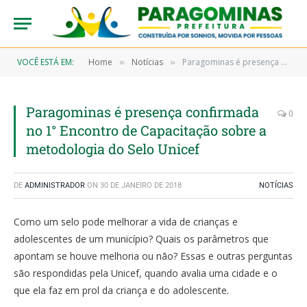
VOCÊ ESTÁ EM:
Home
Notícias
Paragominas é presença confirmada no 1° Encontro de Capacitação sobre a metodologia do Selo Unicef
»
»
Paragominas é presença confirmada
0
no 1° Encontro de Capacitação sobre a
metodologia do Selo Unicef
DE
ADMINISTRADOR
ON
30 DE JANEIRO DE 2018
NOTÍCIAS
Como um selo pode melhorar a vida de crianças e
adolescentes de um município? Quais os parâmetros que
apontam se houve melhoria ou não? Essas e outras perguntas
são respondidas pela Unicef, quando avalia uma cidade e o
que ela faz em prol da criança e do adolescente.