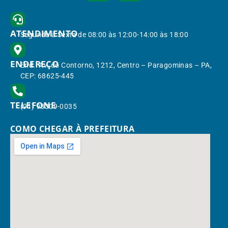
ATENDIMENTO
Segunda à Sexta de 08:00 às 12:00-14:00 às 18:00
ENDEREÇO
End.: Av. do Contorno, 1212, Centro – Paragominas – PA,
CEP: 68625-445
TELEFONE
(91) 98309-0035
COMO CHEGAR À PREFEITURA