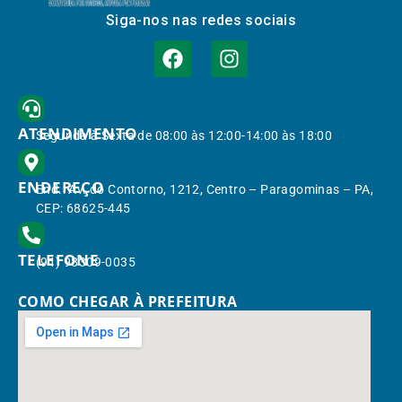
Siga-nos nas redes sociais
ATENDIMENTO
Segunda à Sexta de 08:00 às 12:00-14:00 às 18:00
ENDEREÇO
End.: Av. do Contorno, 1212, Centro – Paragominas – PA,
CEP: 68625-445
TELEFONE
(91) 98309-0035
COMO CHEGAR À PREFEITURA