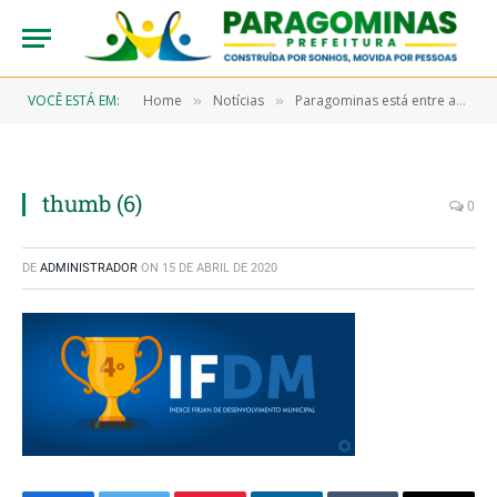
VOCÊ ESTÁ EM:
Home
Notícias
Paragominas está entre as cidades com o melhor no Índice FIRJAN de Desenvolvimento Municipal (IFDM)
»
»
thumb (6)
0
DE
ADMINISTRADOR
ON
15 DE ABRIL DE 2020