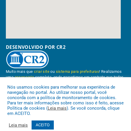
DESENVOLVIDO POR CR2
Muito mais que
criar site
ou
sistema para prefeituras
! Realizamos
uma
assessoria
completa, onde garantimos em contrato que todas
as exigências das
leis de transparência pública
serão atendidas.
Nós usamos cookies para melhorar sua experiência de
navegação no portal. Ao utilizar nosso portal, você
Conheça o
PNTP
e o
Radar da Transparência Pública
concorda com a política de monitoramento de cookies.
Para ter mais informações sobre como isso é feito, acesse
Política de cookies (
Leia mais
). Se você concorda, clique
em ACEITO.
Prefeitura Municipal de Paragominas.
Todos os direitos reservados a
Leia mais
ACEITO