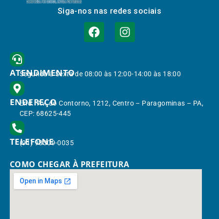
Siga-nos nas redes sociais
ATENDIMENTO
Segunda à Sexta de 08:00 às 12:00-14:00 às 18:00
ENDEREÇO
End.: Av. do Contorno, 1212, Centro – Paragominas – PA,
CEP: 68625-445
TELEFONE
(91) 98309-0035
COMO CHEGAR À PREFEITURA