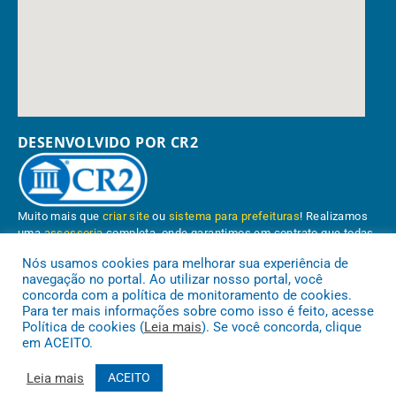
DESENVOLVIDO POR CR2
Muito mais que
criar site
ou
sistema para prefeituras
! Realizamos
uma
assessoria
completa, onde garantimos em contrato que todas
as exigências das
leis de transparência pública
serão atendidas.
Nós usamos cookies para melhorar sua experiência de
navegação no portal. Ao utilizar nosso portal, você
Conheça o
PNTP
e o
Radar da Transparência Pública
concorda com a política de monitoramento de cookies.
Para ter mais informações sobre como isso é feito, acesse
Política de cookies (
Leia mais
). Se você concorda, clique
em ACEITO.
Prefeitura Municipal de Paragominas.
Todos os direitos reservados a
Leia mais
ACEITO