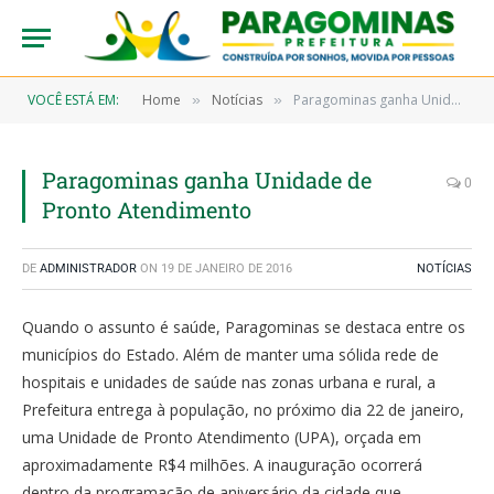
VOCÊ ESTÁ EM:
Home
Notícias
Paragominas ganha Unidade de Pronto Atendimento
»
»
Paragominas ganha Unidade de
0
Pronto Atendimento
DE
ADMINISTRADOR
ON
19 DE JANEIRO DE 2016
NOTÍCIAS
Quando o assunto é saúde, Paragominas se destaca entre os
municípios do Estado. Além de manter uma sólida rede de
hospitais e unidades de saúde nas zonas urbana e rural, a
Prefeitura entrega à população, no próximo dia 22 de janeiro,
uma Unidade de Pronto Atendimento (UPA), orçada em
aproximadamente R$4 milhões. A inauguração ocorrerá
dentro da programação de aniversário da cidade que