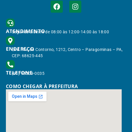
ATENDIMENTO
Segunda à Sexta de 08:00 às 12:00-14:00 às 18:00
ENDEREÇO
End.: Av. do Contorno, 1212, Centro – Paragominas – PA,
CEP: 68625-445
TELEFONE
(91) 98309-0035
COMO CHEGAR À PREFEITURA