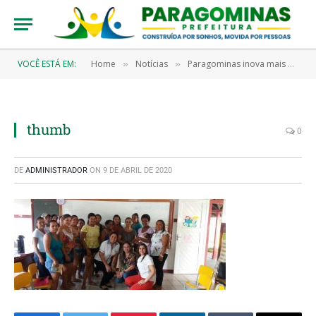
VOCÊ ESTÁ EM:
Home
Notícias
Paragominas inova mais uma vez na qualidade da Merenda Escolar
»
»
thumb
0
DE
ADMINISTRADOR
ON
9 DE ABRIL DE 2020