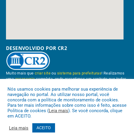
DESENVOLVIDO POR CR2
Muito mais que
criar site
ou
sistema para prefeituras
! Realizamos
uma
assessoria
completa, onde garantimos em contrato que todas
as exigências das
leis de transparência pública
serão atendidas.
Nós usamos cookies para melhorar sua experiência de
navegação no portal. Ao utilizar nosso portal, você
Conheça o
PNTP
e o
Radar da Transparência Pública
concorda com a política de monitoramento de cookies.
Para ter mais informações sobre como isso é feito, acesse
Política de cookies (
Leia mais
). Se você concorda, clique
em ACEITO.
Prefeitura Municipal de Paragominas.
Todos os direitos reservados a
Leia mais
ACEITO