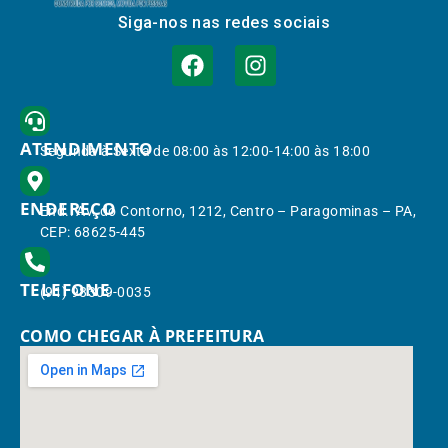
Siga-nos nas redes sociais
ATENDIMENTO
Segunda à Sexta de 08:00 às 12:00-14:00 às 18:00
ENDEREÇO
End.: Av. do Contorno, 1212, Centro – Paragominas – PA,
CEP: 68625-445
TELEFONE
(91) 98309-0035
COMO CHEGAR À PREFEITURA