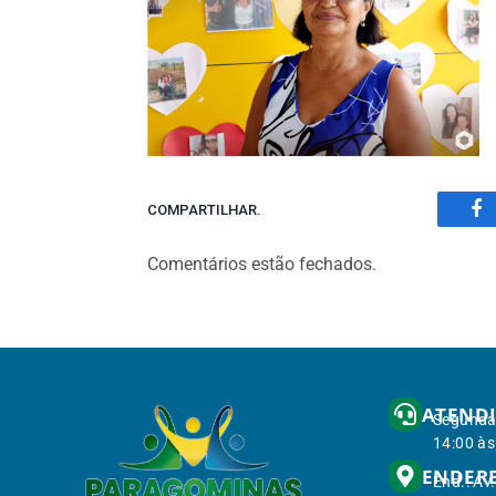
COMPARTILHAR.
Fa
Comentários estão fechados.
ATEND
Segunda 
14:00 às
ENDER
End.: Av