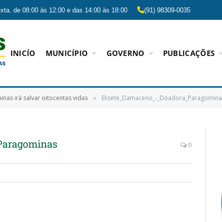
xta. de 08:00 às 12:00 e das 14:00 às 18:00
(91) 98309-0035
INICÍO
MUNICÍPIO
GOVERNO
PUBLICAÇÕES
nas irá salvar oitocentas vidas
Elisete_Damaceno_-_Doadora_Paragomina
»
Paragominas
0