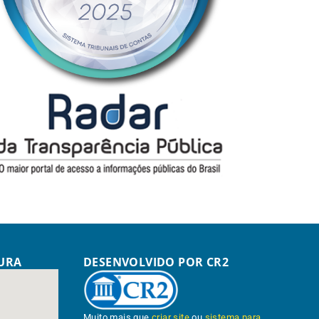
TURA
DESENVOLVIDO POR CR2
Muito mais que
criar site
ou
sistema para