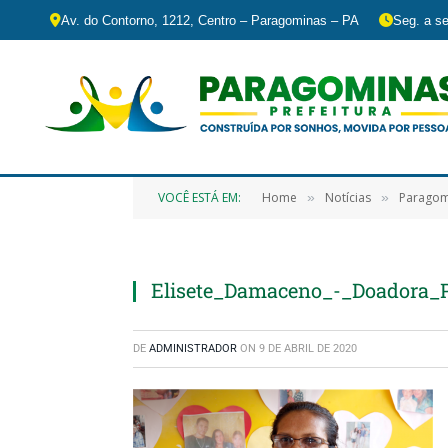
Av. do Contorno, 1212, Centro – Paragominas – PA
Seg. a se
VOCÊ ESTÁ EM:
Home
Notícias
Paragomi
»
»
Elisete_Damaceno_-_Doadora_
DE
ADMINISTRADOR
ON
9 DE ABRIL DE 2020