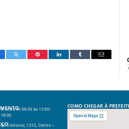
cebook
Twitter
Pinterest
LinkedIn
Tumblr
Email
COMO CHEGAR À PREFEI
IMENTO
à Sexta de 08:00 às 12:00-
 18:00
EÇO
. do Contorno, 1212, Centro –