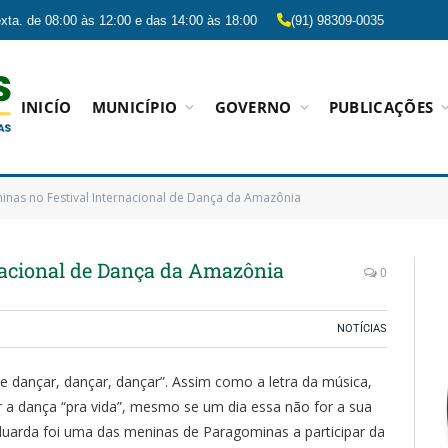
xta. de 08:00 às 12:00 e das 14:00 às 18:00
(91) 98309-0035
INICÍO
MUNICÍPIO
GOVERNO
PUBLICAÇÕES
nas no Festival Internacional de Dança da Amazônia
nacional de Dança da Amazônia
0
NOTÍCIAS
 de dançar, dançar, dançar”. Assim como a letra da música,
r a dança “pra vida”, mesmo se um dia essa não for a sua
Eduarda foi uma das meninas de Paragominas a participar da