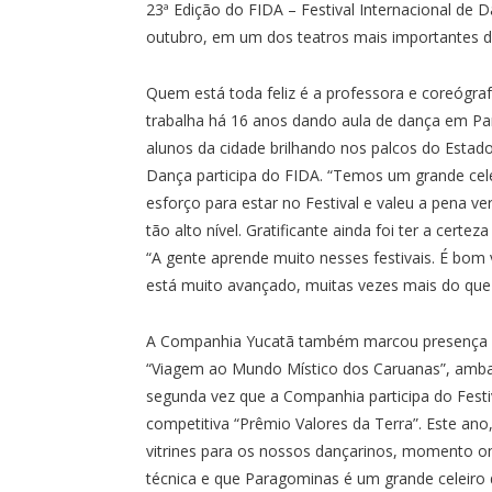
23ª Edição do FIDA – Festival Internacional de
outubro, em um dos teatros mais importantes do
Quem está toda feliz é a professora e coreógraf
trabalha há 16 anos dando aula de dança em Pa
alunos da cidade brilhando nos palcos do Estado 
Dança participa do FIDA. “Temos um grande cele
esforço para estar no Festival e valeu a pena ve
tão alto nível. Gratificante ainda foi ter a cer
“A gente aprende muito nesses festivais. É bom 
está muito avançado, muitas vezes mais do que da
A Companhia Yucatã também marcou presença n
“Viagem ao Mundo Místico dos Caruanas”, ambas 
segunda vez que a Companhia participa do Festi
competitiva “Prêmio Valores da Terra”. Este ano,
vitrines para os nossos dançarinos, momento o
técnica e que Paragominas é um grande celeiro d