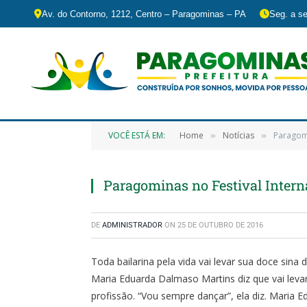
Av. do Contorno, 1212, Centro – Paragominas – PA
Seg. a se
VOCÊ ESTÁ EM:
Home
Notícias
Paragomi
»
»
Paragominas no Festival Inter
DE
ADMINISTRADOR
ON
25 DE OUTUBRO DE 2016
Toda bailarina pela vida vai levar sua doce sina
Maria Eduarda Dalmaso Martins diz que vai leva
profissão. “Vou sempre dançar”, ela diz. Maria 