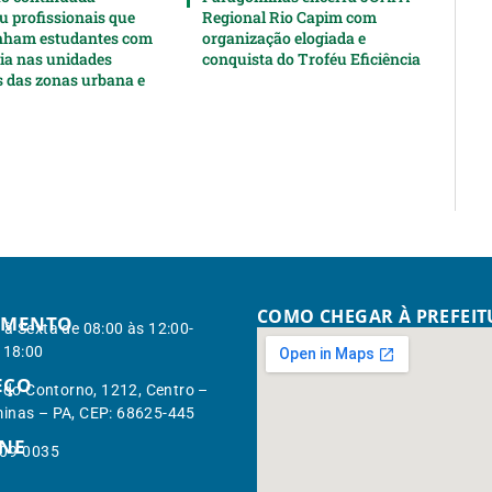
u profissionais que
Regional Rio Capim com
ham estudantes com
organização elogiada e
cia nas unidades
conquista do Troféu Eficiência
s das zonas urbana e
COMO CHEGAR À PREFEI
IMENTO
à Sexta de 08:00 às 12:00-
 18:00
EÇO
. do Contorno, 1212, Centro –
inas – PA, CEP: 68625-445
ONE
309-0035