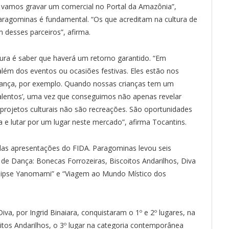
 vamos gravar um comercial no Portal da Amazônia”,
aragominas é fundamental. “Os que acreditam na cultura de
 desses parceiros”, afirma.
ltura é saber que haverá um retorno garantido. “Em
lém dos eventos ou ocasiões festivas. Eles estão nos
dança, por exemplo. Quando nossas crianças tem um
 talentos’, uma vez que conseguimos não apenas revelar
rojetos culturais não são recreações. São oportunidades
a e lutar por um lugar neste mercado”, afirma Tocantins.
das apresentações do FIDA. Paragominas levou seis
l de Dança: Bonecas Forrozeiras, Biscoitos Andarilhos, Diva
alipse Yanomami” e “Viagem ao Mundo Místico dos
a, por Ingrid Binaiara, conquistaram o 1º e 2º lugares, na
itos Andarilhos, o 3º lugar na categoria contemporânea