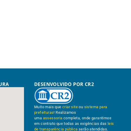
TURA
DESENVOLVIDO POR CR2
Muito mais que
criar site
ou
sistema para
prefeituras
! Realizamos
uma
assessoria
completa, onde garantimos
em contrato que todas as exigências das
leis
de transparência pública
serão atendidas.