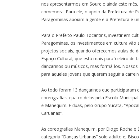
nos apresentarmos em Soure e ainda este mês,
comemora. Para ele, o apoio da Prefeitura de P
Paragominas apoiam a gente e a Prefeitura é um
Para o Prefeito Paulo Tocantins, investir em cu
Paragominas, os investimentos em cultura vão a
projetos sociais, quando oferecemos aulas de 
Espaço Cultural, que está mais para ‘celeiro de
dançarinos ou músicos, mas formá-los. Nossos p
para aqueles jovens que querem seguir a carreir
Ao todo foram 13 dançarinos que participaram 
coreografias, quatro delas pela Escola Municipa
e Manequim. E duas, pelo Grupo Yucatã, “Apoc
Caruanas”.
As coreografias Manequim, por Diogo Rocha e Div
categoria “Danças Urbanas” solo adulto e, Bisco