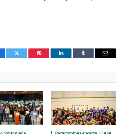
cebook
Twitter
Pinterest
LinkedIn
Tumblr
Email
o continuada
Paragominas encerra JOAPA