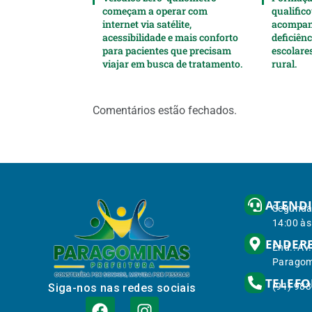
começam a operar com
qualifico
internet via satélite,
acompan
acessibilidade e mais conforto
deficiên
para pacientes que precisam
escolare
viajar em busca de tratamento.
rural.
Comentários estão fechados.
ATEND
Segunda 
14:00 às
ENDER
End.: Av
Paragom
TELEF
(91) 98
Siga-nos nas redes sociais