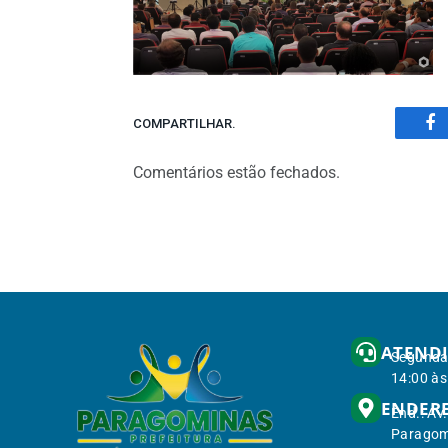
COMPARTILHAR.
Fa
Comentários estão fechados.
ATEND
Segunda 
14:00 às
ENDER
End.: Av
Paragom