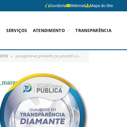
Ouvidoria
Webmail
Mapa do Site
SERVIÇOS
ATENDIMENTO
TRANSPARÊNCIA
 2018
paragominas_presente_no_encontro_estadual_atores_de_desenvolvimento_do_maranhao_2018
»
o_maranhao_2018
0