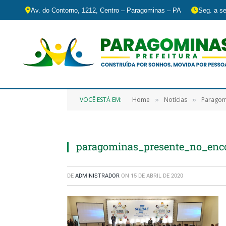
Av. do Contorno, 1212, Centro – Paragominas – PA
Seg. a se
VOCÊ ESTÁ EM:
Home
Notícias
Paragom
»
»
paragominas_presente_no_enc
DE
ADMINISTRADOR
ON
15 DE ABRIL DE 2020