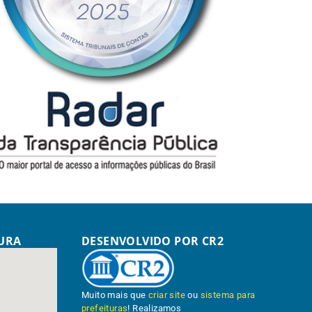
TURA
DESENVOLVIDO POR CR2
Muito mais que
criar site
ou
sistema para
prefeituras
! Realizamos