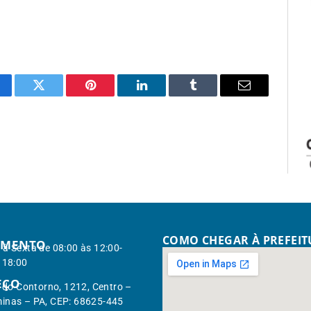
cebook
Twitter
Pinterest
LinkedIn
Tumblr
Email
COMO CHEGAR À PREFEI
IMENTO
à Sexta de 08:00 às 12:00-
 18:00
EÇO
. do Contorno, 1212, Centro –
inas – PA, CEP: 68625-445