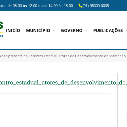
xta. de 08:00 às 12:00 e das 14:00 às 18:00
(91) 98309-0035
INICÍO
MUNICÍPIO
GOVERNO
PUBLICAÇÕES
inas presente no Encontro Estadual Atores de Desenvolvimento do Maranhão
ontro_estadual_atores_de_desenvolvimento_d