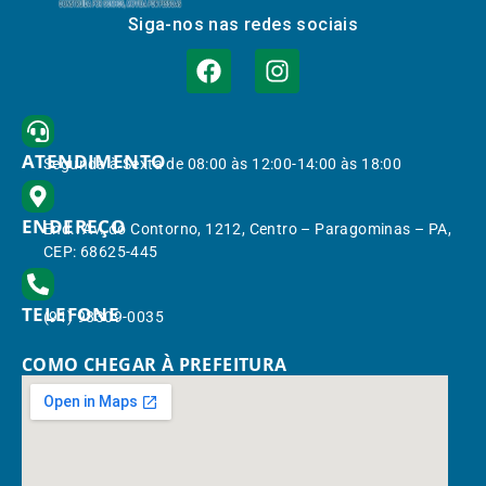
Siga-nos nas redes sociais
ATENDIMENTO
Segunda à Sexta de 08:00 às 12:00-14:00 às 18:00
ENDEREÇO
End.: Av. do Contorno, 1212, Centro – Paragominas – PA,
CEP: 68625-445
TELEFONE
(91) 98309-0035
COMO CHEGAR À PREFEITURA