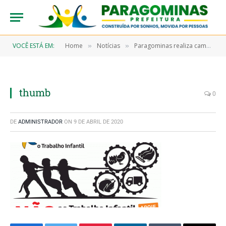
VOCÊ ESTÁ EM:
Home
Notícias
Paragominas realiza campanha com extensa programação para combater o trabalho infantil
»
»
thumb
0
DE
ADMINISTRADOR
ON
9 DE ABRIL DE 2020