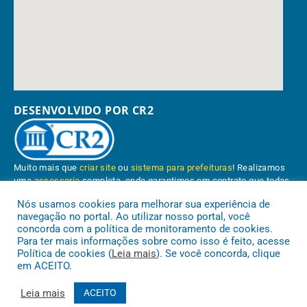
DESENVOLVIDO POR CR2
Muito mais que
criar site
ou
sistema para prefeituras
! Realizamos
uma
assessoria
completa, onde garantimos em contrato que todas
as exigências das
leis de transparência pública
serão atendidas.
Nós usamos cookies para melhorar sua experiência de
navegação no portal. Ao utilizar nosso portal, você
Conheça o
PNTP
e o
Radar da Transparência Pública
concorda com a política de monitoramento de cookies.
Para ter mais informações sobre como isso é feito, acesse
Política de cookies (
Leia mais
). Se você concorda, clique
em ACEITO.
Prefeitura Municipal de Paragominas.
Todos os direitos reservados a
Leia mais
ACEITO