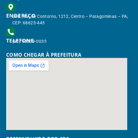
ENDEREÇO
End.: Av. do Contorno, 1212, Centro – Paragominas – PA,
CEP: 68625-445
TELEFONE
(91) 98309-0035
COMO CHEGAR À PREFEITURA