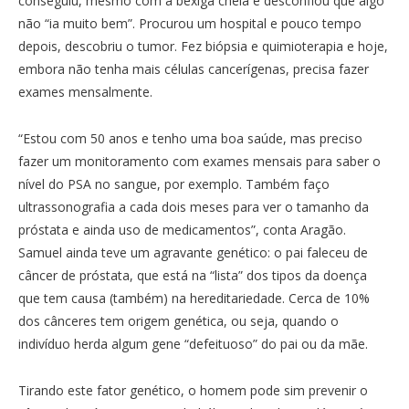
conseguiu, mesmo com a bexiga cheia e desconfiou que algo
não “ia muito bem”. Procurou um hospital e pouco tempo
depois, descobriu o tumor. Fez biópsia e quimioterapia e hoje,
embora não tenha mais células cancerígenas, precisa fazer
exames mensalmente.
“Estou com 50 anos e tenho uma boa saúde, mas preciso
fazer um monitoramento com exames mensais para saber o
nível do PSA no sangue, por exemplo. Também faço
ultrassonografia a cada dois meses para ver o tamanho da
próstata e ainda uso de medicamentos”, conta Aragão.
Samuel ainda teve um agravante genético: o pai faleceu de
câncer de próstata, que está na “lista” dos tipos da doença
que tem causa (também) na hereditariedade. Cerca de 10%
dos cânceres tem origem genética, ou seja, quando o
indivíduo herda algum gene “defeituoso” do pai ou da mãe.
Tirando este fator genético, o homem pode sim prevenir o