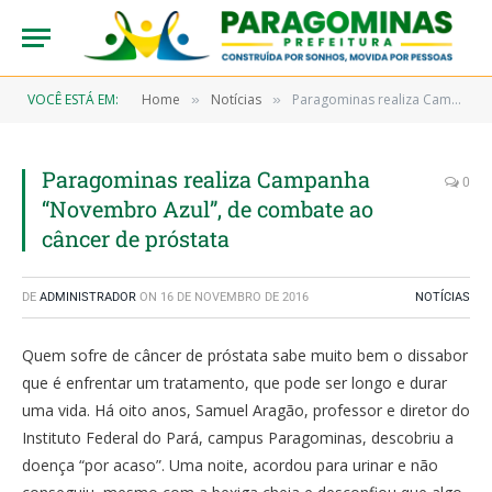
VOCÊ ESTÁ EM:
Home
Notícias
Paragominas realiza Campanha “Novembro Azul”, de combate ao câncer de próstata
»
»
Paragominas realiza Campanha
0
“Novembro Azul”, de combate ao
câncer de próstata
DE
ADMINISTRADOR
ON
16 DE NOVEMBRO DE 2016
NOTÍCIAS
Quem sofre de câncer de próstata sabe muito bem o dissabor
que é enfrentar um tratamento, que pode ser longo e durar
uma vida. Há oito anos, Samuel Aragão, professor e diretor do
Instituto Federal do Pará, campus Paragominas, descobriu a
doença “por acaso”. Uma noite, acordou para urinar e não